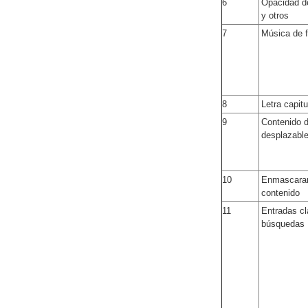
6
Opacidad de
y otros
7
Música de 
8
Letra capitu
9
Contenido d
desplazabl
10
Enmascara
contenido
11
Entradas cl
búsquedas