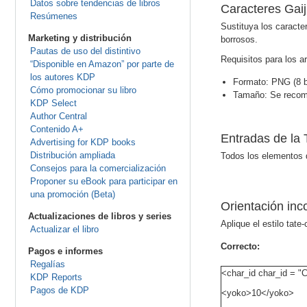
Datos sobre tendencias de libros
Caracteres Gaij
Resúmenes
Sustituya los caracte
Marketing y distribución
borrosos.
Pautas de uso del distintivo
Requisitos para los a
“Disponible en Amazon” por parte de
los autores KDP
Formato: PNG (8 
Cómo promocionar su libro
Tamaño: Se recomi
KDP Select
Author Central
Contenido A+
Entradas de la
Advertising for KDP books
Distribución ampliada
Todos los elementos d
Consejos para la comercialización
Proponer su eBook para participar en
una promoción (Beta)
Orientación inc
Actualizaciones de libros y series
Aplique el estilo tat
Actualizar el libro
Correcto:
Pagos e informes
Regalías
<char_id char_id = 
KDP Reports
Pagos de KDP
<yoko>10</yoko>