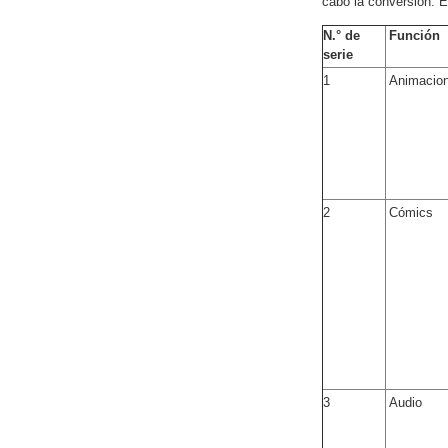
cabo la conversión. E
N.° de
Función
serie
1
Animacio
2
Cómics
3
Audio