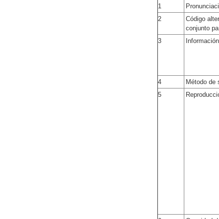
1
Pronunciac
2
Código alte
conjunto pa
3
Informació
4
Método de s
5
Reproducci