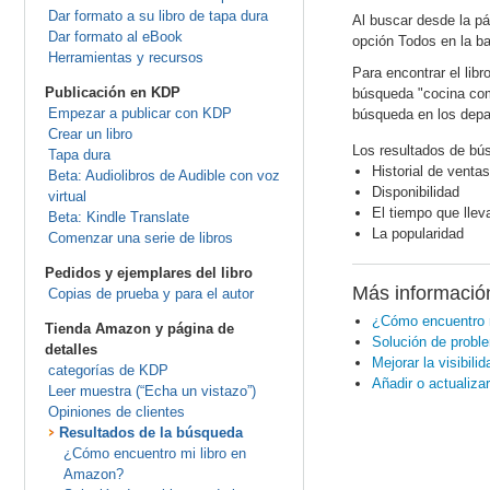
Dar formato a su libro de tapa dura
Al buscar desde la pá
Dar formato al eBook
opción Todos en la b
Herramientas y recursos
Para encontrar el lib
Publicación en KDP
búsqueda "cocina com
Empezar a publicar con KDP
búsqueda en los dep
Crear un libro
Los resultados de bús
Tapa dura
Historial de venta
Beta: Audiolibros de Audible con voz
Disponibilidad
virtual
El tiempo que llev
Beta: Kindle Translate
La popularidad
Comenzar una serie de libros
Pedidos y ejemplares del libro
Más informació
Copias de prueba y para el autor
¿Cómo encuentro 
Tienda Amazon y página de
Solución de probl
detalles
Mejorar la visibili
categorías de KDP
Añadir o actualizar
Leer muestra (“Echa un vistazo”)
Opiniones de clientes
Resultados de la búsqueda
¿Cómo encuentro mi libro en
Amazon?