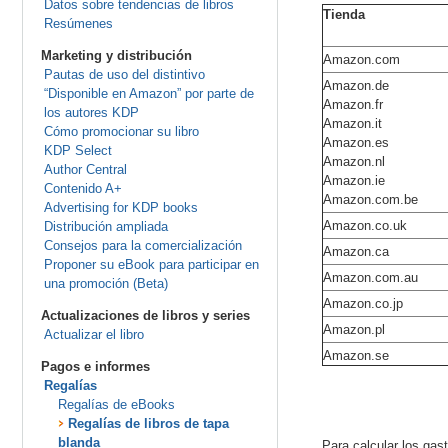
Datos sobre tendencias de libros
Tienda
Resúmenes
Marketing y distribución
Amazon.com
Pautas de uso del distintivo
Amazon.de
“Disponible en Amazon” por parte de
Amazon.fr
los autores KDP
Amazon.it
Cómo promocionar su libro
Amazon.es
KDP Select
Amazon.nl
Author Central
Amazon.ie
Contenido A+
Amazon.com.be
Advertising for KDP books
Amazon.co.uk
Distribución ampliada
Consejos para la comercialización
Amazon.ca
Proponer su eBook para participar en
Amazon.com.au
una promoción (Beta)
Amazon.co.jp
Actualizaciones de libros y series
Amazon.pl
Actualizar el libro
Amazon.se
Pagos e informes
Regalías
Regalías de eBooks
Regalías de libros de tapa
blanda
Para calcular los gas