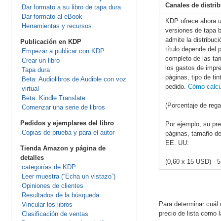
Canales de distr
Dar formato a su libro de tapa dura
Dar formato al eBook
KDP ofrece ahora u
Herramientas y recursos
versiones de tapa 
admite la distribuc
Publicación en KDP
título depende del p
Empezar a publicar con KDP
completo de las tar
Crear un libro
los gastos de impr
Tapa dura
páginas, tipo de ti
Beta: Audiolibros de Audible con voz
pedido.
Cómo calcul
virtual
Beta: Kindle Translate
(Porcentaje de rega
Comenzar una serie de libros
Pedidos y ejemplares del libro
Por ejemplo, su pre
Copias de prueba y para el autor
páginas, tamaño de 
EE. UU:
Tienda Amazon y página de
detalles
(0,60 x 15 USD) -
categorías de KDP
Leer muestra (“Echa un vistazo”)
Opiniones de clientes
Resultados de la búsqueda
Para determinar cuál d
Vincular los libros
precio de lista como l
Clasificación de ventas