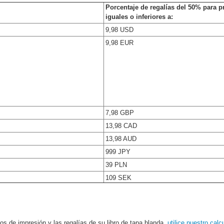
Porcentaje de regalías del 50% para pr
iguales o inferiores a:
9,98 USD
9,98 EUR
7,98 GBP
13,98 CAD
13,98 AUD
999 JPY
39 PLN
109 SEK
tos de impresión y las regalías de su libro de tapa blanda,
utilice nuestro calc