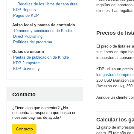
Regalías de los libros de tapa dura
regalías del apartado
KDP Reports
clientes. Las regalía
Pagos de KDP
Aviso legal y pautas de contenido
Términos y condiciones de Kindle
Precios de list
Direct Publishing
Políticas del programa
El precio de lista es 
Guías de usuario
sus libros de tapa bl
Pautas de publicación de Kindle
impuestos al consumo 
KDP Jumpstart
KDP University
KDP utiliza un precio
los
gastos de impresi
250 USD (Amazon.com
(Amazon.co.uk), 350
Contacto
Aunque un cliente com
¿Tiene algo que comentar? ¿No
encuentra la respuesta que busca en
nuestras páginas de ayuda?
Calcular los g
El gasto de impresión
Contacto
gasto. El tamaño de i