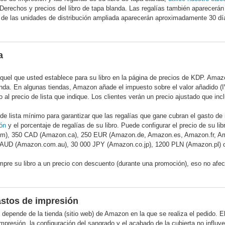
 Derechos y precios del libro de tapa blanda. Las regalías también aparecerán
s de las unidades de distribución ampliada aparecerán aproximadamente 30 día
a
aquel que usted establece para su libro en la página de precios de KDP. Amazon
anda. En algunas tiendas, Amazon añade el impuesto sobre el valor añadido (I
al precio de lista que indique. Los clientes verán un precio ajustado que inc
 de lista mínimo para garantizar que las regalías que gane cubran el gasto de 
ón
y el porcentaje de regalías de su libro. Puede configurar el precio de su 
), 350 CAD (Amazon.ca), 250 EUR (Amazon.de, Amazon.es, Amazon.fr, Am
 AUD (Amazon.com.au), 30 000 JPY (Amazon.co.jp), 1200 PLN (Amazon.pl) 
pre su libro a un precio con descuento (durante una promoción), eso no afect
astos de impresión
 depende de la tienda (sitio web) de Amazon en la que se realiza el pedido. El
mpresión, la configuración del sangrado y el acabado de la cubierta no influy