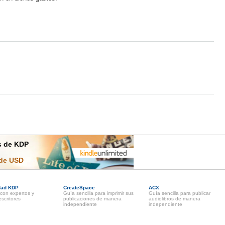
es de KDP
 de USD
dad KDP
CreateSpace
ACX
con expertos y
Guía sencilla para imprimir sus
Guía sencilla para publicar
scritores
publicaciones de manera
audiolibros de manera
independiente
independiente