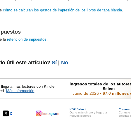
re
cómo se calculan los gastos de impresión de los libros de tapa blanda
.
mpuestos
e la
retención de impuestos
.
do útil este artículo?
Sí
|
No
Ingresos totales de los autor
llega a más lectores con Kindle
Select
ted.
Más información
Junio de 2026
•
67,0 millones
KDP Select
Comuni
Gane más dinero y llegue a
Conecte 
nuevos lectores
colegas e