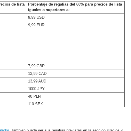
ecios de lista
Porcentaje de regalías del 60% para precios de lista
iguales o superiores a:
9,99 USD
9,99 EUR
7,99 GBP
13,99 CAD
13,99 AUD
1000 JPY
40 PLN
110 SEK
ulador
. También puede ver sus regalías previstas en la sección Precios y