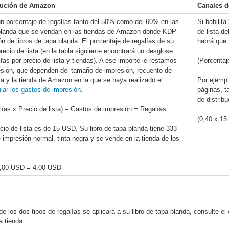
ibución de Amazon
Canales d
n porcentaje de regalías tanto del 50% como del 60% en las
Si habilita
blanda que se vendan en las tiendas de Amazon donde KDP
de lista d
ión de libros de tapa blanda. El porcentaje de regalías de su
habrá que 
recio de lista (en la tabla siguiente encontrará un desglose
ifas por precio de lista y tiendas). A ese importe le restamos
(Porcentaj
esión, que dependen del tamaño de impresión, recuento de
nta y la tienda de Amazon en la que se haya realizado el
Por ejempl
ar los gastos de impresión
.
páginas, t
de distrib
lías x Precio de lista) – Gastos de impresión = Regalías
(0,40 x 1
cio de lista es de 15 USD. Su libro de tapa blanda tiene 333
impresión normal, tinta negra y se vende en la tienda de los
 5,00 USD = 4,00 USD
e los dos tipos de regalías se aplicará a su libro de tapa blanda, consulte el
a tienda.