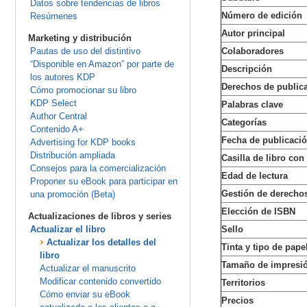
Datos sobre tendencias de libros
Número de edición
Resúmenes
Autor principal
Marketing y distribución
Pautas de uso del distintivo
Colaboradores
“Disponible en Amazon” por parte de
Descripción
los autores KDP
Derechos de public
Cómo promocionar su libro
KDP Select
Palabras clave
Author Central
Categorías
Contenido A+
Fecha de publicaci
Advertising for KDP books
Distribución ampliada
Casilla de libro co
Consejos para la comercialización
Edad de lectura
Proponer su eBook para participar en
Gestión de derechos
una promoción (Beta)
Elección de ISBN
Actualizaciones de libros y series
Actualizar el libro
Sello
Actualizar los detalles del
Tinta y tipo de pape
libro
Tamaño de impresi
Actualizar el manuscrito
Modificar contenido convertido
Territorios
Cómo enviar su eBook
Precios