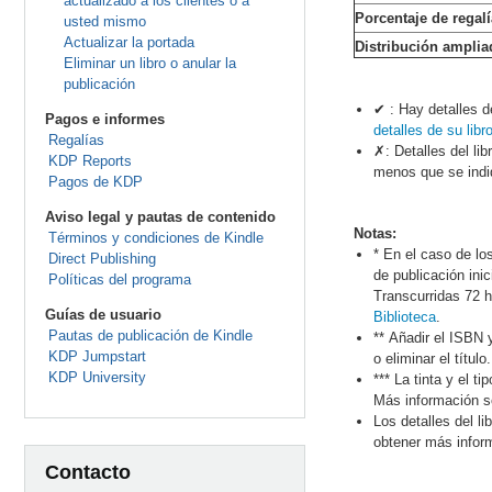
actualizado a los clientes o a
Porcentaje de regal
usted mismo
Actualizar la portada
Distribución amplia
Eliminar un libro o anular la
publicación
✔ : Hay detalles d
Pagos e informes
detalles de su libr
Regalías
✗: Detalles del li
KDP Reports
menos que se indiq
Pagos de KDP
Aviso legal y pautas de contenido
Notas:
Términos y condiciones de Kindle
* En el caso de los
Direct Publishing
de publicación ini
Políticas del programa
Transcurridas 72 
Guías de usuario
Biblioteca
.
Pautas de publicación de Kindle
** Añadir el ISBN 
KDP Jumpstart
o eliminar el título.
KDP University
*** La tinta y el t
Más información s
Los detalles del l
obtener más infor
Contacto