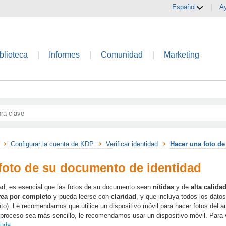
Español
|
A
blioteca
|
Informes
|
Comunidad
|
Marketing
Configurar la cuenta de KDP
Verificar identidad
Hacer una foto d
foto de su documento de identidad
idad, es esencial que las fotos de su documento sean
nítidas
y de
alta calida
vea por completo
y pueda leerse con
claridad
, y que incluya todos los dato
). Le recomendamos que utilice un dispositivo móvil para hacer fotos del a
l proceso sea más sencillo, le recomendamos usar un dispositivo móvil. Para
yuda
.