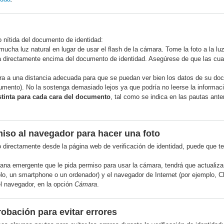
o nítida del documento de identidad:
 mucha luz natural en lugar de usar el flash de la cámara. Tome la foto a la luz
 directamente encima del documento de identidad. Asegúrese de que las cua
a a una distancia adecuada para que se puedan ver bien los datos de su docu
umento). No la sostenga demasiado lejos ya que podría no leerse la informaci
stinta para cada cara del documento
, tal como se indica en las pautas anter
iso al navegador para hacer una foto
o directamente desde la página web de verificación de identidad, puede que
ana emergente que le pida permiso para usar la cámara, tendrá que actualizar
plo, un smartphone o un ordenador) y el navegador de Internet (por ejemplo, 
el navegador, en la opción
Cámara
.
obación para evitar errores