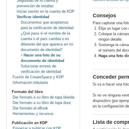
Seguridad de la cuenta y
prevención de estafas
Iniciar sesión en la cuenta de KDP
Consejos
Verificar identidad
Documentos que aceptamos
Para capturar una fot
para la verificación de identidad
Elija un lugar con
¿Qué pasa si el nombre de la
Coloque la cámara
cuenta o el país cambia o es
ningún detalle.
diferente del que aparece en mi
Sostenga la cámar
documento de identidad?
el número del doc
Hacer una foto de su
Haga una foto di
documento de identidad
Solucionar errores de
verificación de identidad
Conceder perm
Fusión de CreateSpace y KDP
Información tributaria
Si va a hacer una fot
Formato del libro
Si no ve ninguna vent
Dar formato a su libro de tapa blanda
dispositivo (por ejem
Dar formato a su libro de tapa dura
en la configuración d
Dar formato al eBook
Herramientas y recursos
Lista de compr
Publicación en KDP
Empezar a publicar con KDP