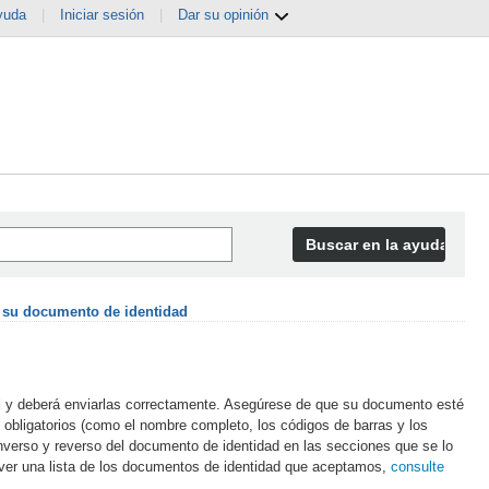
yuda
|
Iniciar sesión
|
Dar su opinión
Buscar en la ayuda
e su documento de identidad
d
y deberá enviarlas correctamente. Asegúrese de que su documento esté
s obligatorios (como el nombre completo, los códigos de barras y los
nverso y reverso del documento de identidad en las secciones que se lo
 ver una lista de los documentos de identidad que aceptamos,
consulte