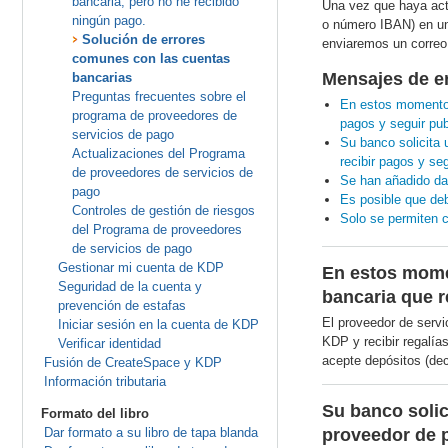
bancaria, pero no he recibido
Una vez que haya act
ningún pago.
o número IBAN) en un 
Solución de errores
enviaremos un correo
comunes con las cuentas
Mensajes de e
bancarias
Preguntas frecuentes sobre el
En estos momentos
programa de proveedores de
pagos y seguir pu
servicios de pago
Su banco solicita 
Actualizaciones del Programa
recibir pagos y se
de proveedores de servicios de
Se han añadido dat
pago
Es posible que deb
Controles de gestión de riesgos
Solo se permiten 
del Programa de proveedores
de servicios de pago
Gestionar mi cuenta de KDP
En estos mome
Seguridad de la cuenta y
bancaria que r
prevención de estafas
El proveedor de serv
Iniciar sesión en la cuenta de KDP
KDP y recibir regalía
Verificar identidad
acepte depósitos (deci
Fusión de CreateSpace y KDP
Información tributaria
Su banco solic
Formato del libro
Dar formato a su libro de tapa blanda
proveedor de p