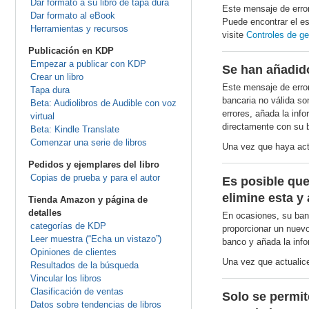
Dar formato a su libro de tapa dura
Este mensaje de error
Dar formato al eBook
Puede encontrar el e
Herramientas y recursos
visite
Controles de ge
Publicación en KDP
Empezar a publicar con KDP
Se han añadido
Crear un libro
Este mensaje de erro
Tapa dura
bancaria no válida so
Beta: Audiolibros de Audible con voz
errores, añada la inf
virtual
directamente con su 
Beta: Kindle Translate
Comenzar una serie de libros
Una vez que haya act
Pedidos y ejemplares del libro
Copias de prueba y para el autor
Es posible que
elimine esta y
Tienda Amazon y página de
detalles
En ocasiones, su ban
categorías de KDP
proporcionar un nuevo
Leer muestra (“Echa un vistazo”)
banco y añada la info
Opiniones de clientes
Una vez que actualice
Resultados de la búsqueda
Vincular los libros
Clasificación de ventas
Solo se permit
Datos sobre tendencias de libros