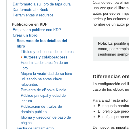
Cuando escriba el nom
Dar formato a su libro de tapa dura
una vez que el libro 
Dar formato al eBook
autor, por eso es imp
Herramientas y recursos
series y los enlaces d
Publicación en KDP
nombre de un autor po
Empezar a publicar con KDP
Crear un libro
Recursos de los detalles del
Nota:
Es posible q
libro
como, por ejemplo,
Títulos y ediciones de los libros
seudónimo siempre
Autores y colaboradores
Escribir la descripción de un
libro
Mejore la visibilidad de su libro
Diferencias en
utilizando palabras clave
La configuración del l
relevantes
caso de los eBook no
Preventa de eBooks Kindle
Público principal y edad de
Para añadir esta info
lectura
El segundo nombre
Publicación de títulos de
El prefijo que pre
dominio público
El sufijo que apar
Idioma y dirección de paso de
página
De nuevo, es importa
Fecha de lanzamiento