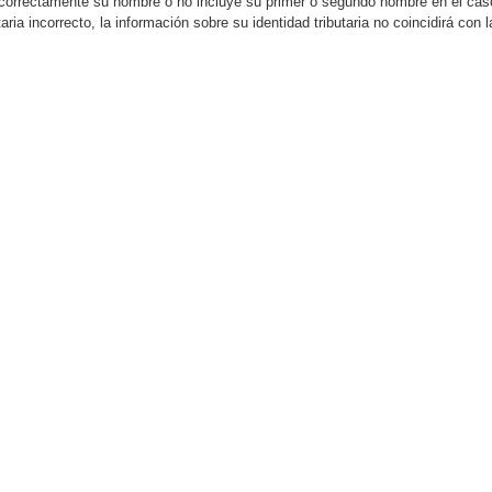
incorrectamente su nombre o no incluye su primer o segundo nombre en el c
utaria incorrecto, la información sobre su identidad tributaria no coincidirá con