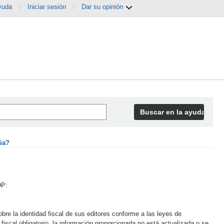
yuda
|
Iniciar sesión
|
Dar su opinión
Buscar en la ayuda
ria?
DP:
bre la identidad fiscal de sus editores conforme a las leyes de
fiscal obligatorio, la información proporcionada no está actualizada o se