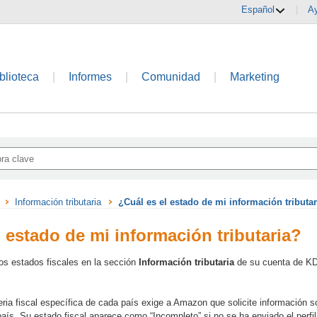
Español
|
A
blioteca
|
Informes
|
Comunidad
|
Marketing
Información tributaria
¿Cuál es el estado de mi información tributa
l estado de mi información tributaria?
os estados fiscales en la sección
Información tributaria
de su cuenta de K
eria fiscal específica de cada país exige a Amazon que solicite información so
aís. Su estado fiscal aparece como “Incompleto” si no se ha enviado el perfil 