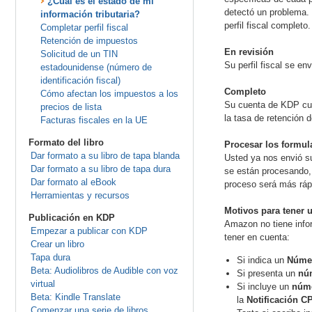
¿Cuál es el estado de mi
detectó un problema. C
información tributaria?
perfil fiscal completo.
Completar perfil fiscal
Retención de impuestos
En revisión
Solicitud de un TIN
Su perfil fiscal se e
estadounidense (número de
identificación fiscal)
Completo
Cómo afectan los impuestos a los
Su cuenta de KDP cump
precios de lista
la tasa de retención 
Facturas fiscales en la UE
Formato del libro
Procesar los formul
Dar formato a su libro de tapa blanda
Usted ya nos envió su
Dar formato a su libro de tapa dura
se están procesando, 
Dar formato al eBook
proceso será más ráp
Herramientas y recursos
Motivos para tener 
Publicación en KDP
Amazon no tiene infor
Empezar a publicar con KDP
tener en cuenta:
Crear un libro
Tapa dura
Si indica un
Númer
Beta: Audiolibros de Audible con voz
Si presenta un
núm
virtual
Si incluye un
núme
Beta: Kindle Translate
la
Notificación C
Comenzar una serie de libros