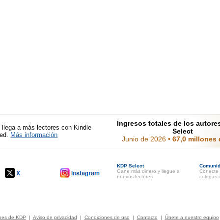
Ingresos totales de los autor
llega a más lectores con Kindle
Select
ted.
Más información
Junio de 2026
•
67,0 millones
KDP Select
Comuni
Gane más dinero y llegue a
Conecte 
nuevos lectores
colegas e
ones de KDP
|
Aviso de privacidad
|
Condiciones de uso
|
Contacto
|
Únete a nuestro equipo