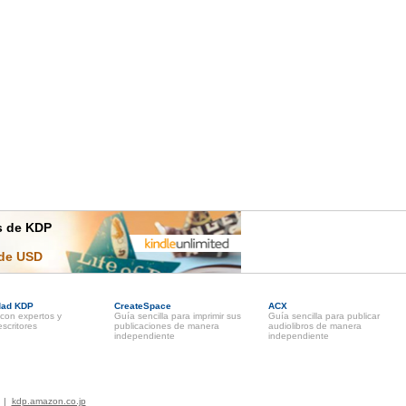
es de KDP
 de USD
dad KDP
CreateSpace
ACX
con expertos y
Guía sencilla para imprimir sus
Guía sencilla para publicar
scritores
publicaciones de manera
audiolibros de manera
independiente
independiente
|
kdp.amazon.co.jp