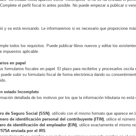
omplete el perfil fiscal lo antes posible. No puede empezar a publicar o vender
nvió y se está revisando. Le informaremos si es necesario que proporcione má
le todos los requisitos. Puede publicar libros nuevos y editar los existentes.
de impuestos aplicable.
arios en papel
s formularios fiscales en papel. El plazo para recibirlos y procesarlos oscil
puede subir su formulario fiscal de forma electrónica dando su consentimiento 
ido.
un estado Incompleto
mación detallada de los motivos por los que la información tributaria no est
o de Seguro Social (SSN)
, utilícelo con el mismo formato que aparece en 
ero de identificación personal del contribuyente (ITIN)
, utilice el número
ro de identificación del empleador (EIN)
, utilice exactamente el mismo n
P575A enviada por el IRS
.