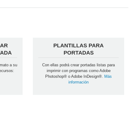
DAR
PLANTILLAS PARA
TADA
PORTADAS
rmato a su
Con ellas podrá crear portadas listas para
recursos:
imprimir con programas como Adobe
Photoshop® o Adobe InDesign®.
Más
información