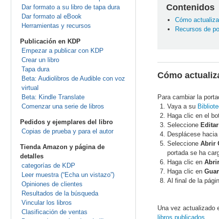
Contenidos
Dar formato a su libro de tapa dura
Dar formato al eBook
Cómo actualizar
Herramientas y recursos
Recursos de po
Publicación en KDP
Empezar a publicar con KDP
Crear un libro
Tapa dura
Cómo actualiza
Beta: Audiolibros de Audible con voz
virtual
Beta: Kindle Translate
Para cambiar la porta
Comenzar una serie de libros
Vaya a su
Bibliot
Haga clic en el bo
Pedidos y ejemplares del libro
Seleccione
Edita
Copias de prueba y para el autor
Desplácese hacia 
Seleccione
Abrir
Tienda Amazon y página de
portada se ha car
detalles
Haga clic en
Abri
categorías de KDP
Haga clic en
Guar
Leer muestra (“Echa un vistazo”)
Al final de la pág
Opiniones de clientes
Resultados de la búsqueda
Vincular los libros
Una vez actualizado 
Clasificación de ventas
libros publicados
.