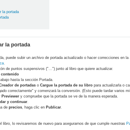
 la portada
rtada
r la portada
da, puede subir un archivo de portada actualizado o hacer correcciones en la 
eca
.
tón de puntos suspensivos ("…") junto al libro que quiere actualizar.
r contenido
abajo hasta la sección Portada.
 Creador de portadas
o
Cargue la portada de su libro
para actualizarla o ca
gado correctamente" y comenzará la conversión. (Esto puede tardar varios min
r Previewer
y compruebe que la portada se ve de la manera esperada.
dar y continuar
.
ina de
precios
, haga clic en
Publicar
.
el libro, lo revisaremos de nuevo para asegurarnos de que cumple nuestras
Pa