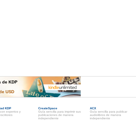
es de KDP
 de USD
dad KDP
CreateSpace
ACX
con expertos y
Guía sencilla para imprimir sus
Guía sencilla para publicar
scritores
publicaciones de manera
audiolibros de manera
independiente
independiente