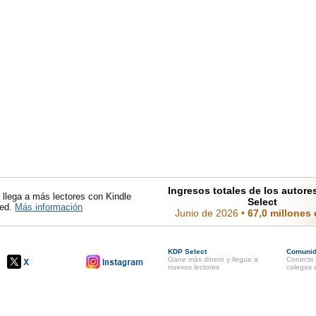
Ingresos totales de los autor
llega a más lectores con Kindle
Select
ted.
Más información
Junio de 2026
•
67,0 millones
KDP Select
Comuni
Gane más dinero y llegue a
Conecte 
nuevos lectores
colegas e