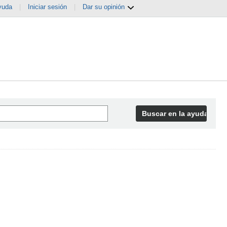
yuda
|
Iniciar sesión
|
Dar su opinión
Buscar en la ayuda