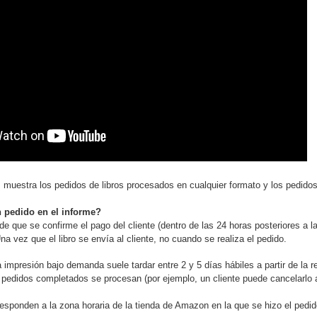
s
muestra los pedidos de libros procesados en cualquier formato y los pedido
 pedido en el informe?
 que se confirme el pago del cliente (dentro de las 24 horas posteriores a l
na vez que el libro se envía al cliente, no cuando se realiza el pedido.
 impresión bajo demanda suele tardar entre 2 y 5 días hábiles a partir de la 
 pedidos completados se procesan (por ejemplo, un cliente puede cancelarlo a
esponden a la zona horaria de la tienda de Amazon en la que se hizo el pedido.