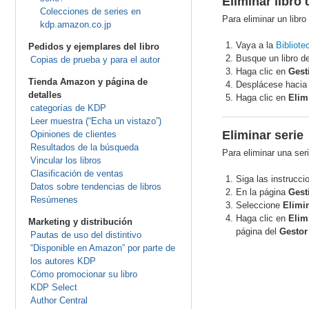
Eliminar libro 
Colecciones de series en
Para eliminar un libro
kdp.amazon.co.jp
Vaya a la
Bibliote
Pedidos y ejemplares del libro
Busque un libro de
Copias de prueba y para el autor
Haga clic en
Gest
Tienda Amazon y página de
Desplácese hacia a
detalles
Haga clic en
Elim
categorías de KDP
Leer muestra (“Echa un vistazo”)
Eliminar serie
Opiniones de clientes
Resultados de la búsqueda
Para eliminar una seri
Vincular los libros
Clasificación de ventas
Siga las instrucc
Datos sobre tendencias de libros
En la página
Gest
Resúmenes
Seleccione
Elimin
Haga clic en
Elim
Marketing y distribución
página del
Gestor
Pautas de uso del distintivo
“Disponible en Amazon” por parte de
los autores KDP
Cómo promocionar su libro
KDP Select
Author Central