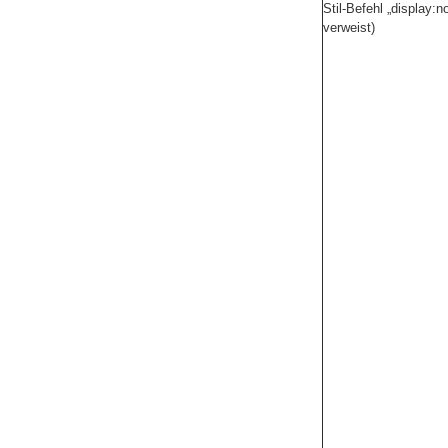
Stil-Befehl „display:n
verweist)