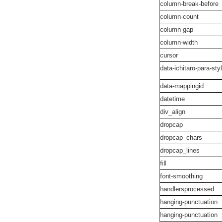
column-break-before
column-count
column-gap
column-width
cursor
data-ichitaro-para-st
data-mappingid
datetime
div_align
dropcap
dropcap_chars
dropcap_lines
fill
font-smoothing
handlersprocessed
hanging-punctuation
hanging-punctuation