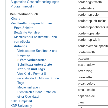
Allgemeine Geschäftsbedingungen
border-right-width
Programmregeln
border-style
Benutzerhandbuch
border-top-color
Kindle-
border-top-left-radius
Veröffentlichungsrichtlinien
border-top-right-radiu
Erste Schritte
Bewährte Verfahren
border-top-style
Richtlinien für bestimmte Arten
border-top-width
von eBooks
border-vertical-spaci
Anhänge
Verbesserter Schriftsatz und
border-width
PageFlip
box-align
Vom verbesserten
Schriftsatz unterstützte
box-shadow
Attribute und Tags
box-sizing
Von Kindle Format 8
break-after
unterstützte HTML- und CSS-
Tags
break-before
Medienanfragen
break-inside
Richtlinien für das Erstellen
caption-side
einer Quelldatei
KDP Jumpstart
clear
KDP University