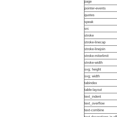
page
pointer-events
quotes
speak
src
stroke
stroke-linecap
stroke-linejoin
stroke-miterlimit
stroke-width
svg; height
svg; width
tabindex
table-layout
text_indent
text_overflow
text-combine
text-decorations-in-ef