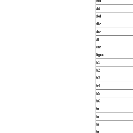
col
dd
del
div
div
dl
em
figure
h1
h2
h3
h4
h5
h6
hr
hr
hr
hr