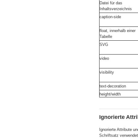
Datei für das
Inhaltsverzeichnis
caption-side
float, innerhalb einer
Tabelle
SVG
video
visibility
text-decoration
height/width
Ignorierte Att
Ignorierte Attribute u
Schriftsatz verwendet