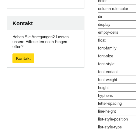
color
column-rule-color
dir
Kontakt
display
empty-cells
Haben Sie Anregungen? Lassen
float
unsere Hilfeseiten noch Fragen
offen?
font-family
font-size
Kontakt
font-style
font-variant
font-weight
height
hyphens
letter-spacing
line-height
list-style-position
list-style-type