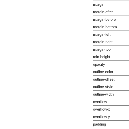
margin
margin-after
margin-before
margin-bottom
margin-left
margin-right
margin-top
min-height
opacity
outline-color
outline-offset
outline-style
outline-width
overflow
overflow-x
overflow-y
padding