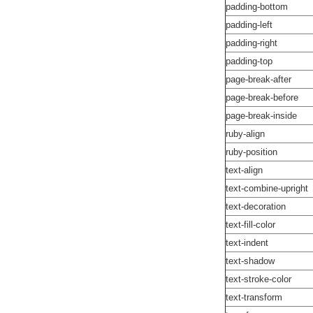
padding-bottom
padding-left
padding-right
padding-top
page-break-after
page-break-before
page-break-inside
ruby-align
ruby-position
text-align
text-combine-upright
text-decoration
text-fill-color
text-indent
text-shadow
text-stroke-color
text-transform