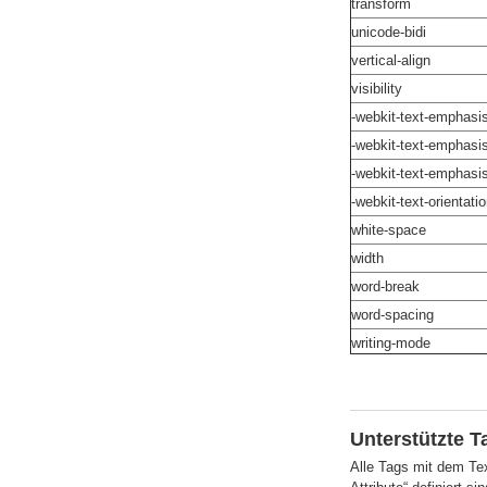
transform
unicode-bidi
vertical-align
visibility
-webkit-text-emphasis
-webkit-text-emphasis
-webkit-text-emphasis
-webkit-text-orientati
white-space
width
word-break
word-spacing
writing-mode
Unterstützte T
Alle Tags mit dem Text