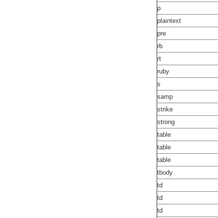
p
plaintext
pre
rb
rt
ruby
s
samp
strike
strong
table
table
table
tbody
td
td
td