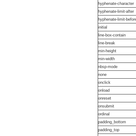
hyphenate-character
hyphenate-limit-after
hyphenate-limit-befo
initial
line-box-contain
line-break
min-height
min-width
nbsp-mode
none
onclick
onload
onreset
onsubmit
ordinal
padding_bottom
padding_top