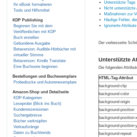
Unterstützte Tags
Ihr eBook formatieren
Nicht unterstützte 
Tools und Hilfsmittel
Maßnahmen zur Ver
Häufige Fehler, di
KDP Publishing
Ignorierte Attribut
Beginnen Sie mit dem
Veröffentlichen mit KDP
Buch erstellen
Der verbesserte Schrif
Gebundene Ausgabe
Betaversion: Audible-Hörbücher mit
virtueller Stimme
Unterstützte At
Betaversion: Kindle Translate
Eine Buchserie beginnen
Die folgenden Attribu
Bestellungen und Buchexemplare
HTML-Tag-Attribut
Probedrucke und Autorenexemplare
background-clip
Amazon-Shop und Detailseite
background-color
KDP-Kategorien
background-origin
Leseprobe (Blick ins Buch)
Kundenrezensionen
background-position
Suchergebnisse
background-position-
Bücher verknüpfen
background-position-
Verkaufsränge
Daten zu Buchtrends
background-repeat