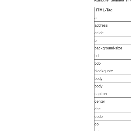
Attribute“ definiert sin
HTML-Tag
a
address
aside
b
background-size
bdi
bdo
blockquote
body
body
caption
center
cite
code
col