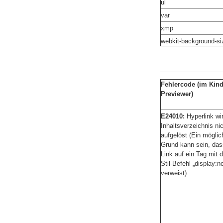
ul
var
xmp
webkit-background-si
Fehlercode (im Kind
Previewer)
E24010:
Hyperlink wi
Inhaltsverzeichnis ni
aufgelöst (Ein möglic
Grund kann sein, das
Link auf ein Tag mit
Stil-Befehl „display:n
verweist)