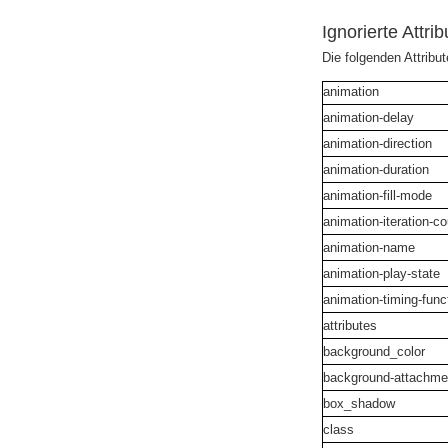
Ignorierte Attrib
Die folgenden Attribu
animation
animation-delay
animation-direction
animation-duration
animation-fill-mode
animation-iteration-c
animation-name
animation-play-state
animation-timing-fun
attributes
background_color
background-attachm
box_shadow
class