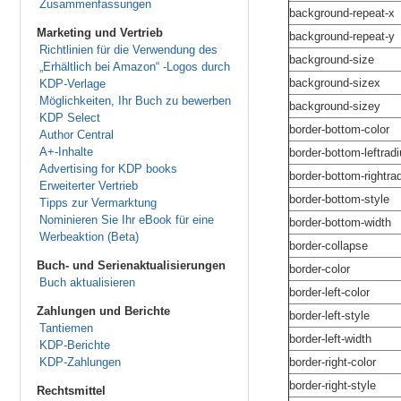
Zusammenfassungen
background-repeat-x
Marketing und Vertrieb
background-repeat-y
Richtlinien für die Verwendung des
background-size
„Erhältlich bei Amazon“ -Logos durch
background-sizex
KDP-Verlage
Möglichkeiten, Ihr Buch zu bewerben
background-sizey
KDP Select
border-bottom-color
Author Central
A+-Inhalte
border-bottom-leftrad
Advertising for KDP books
border-bottom-rightra
Erweiterter Vertrieb
border-bottom-style
Tipps zur Vermarktung
Nominieren Sie Ihr eBook für eine
border-bottom-width
Werbeaktion (Beta)
border-collapse
Buch- und Serienaktualisierungen
border-color
Buch aktualisieren
border-left-color
Zahlungen und Berichte
border-left-style
Tantiemen
border-left-width
KDP-Berichte
KDP-Zahlungen
border-right-color
border-right-style
Rechtsmittel