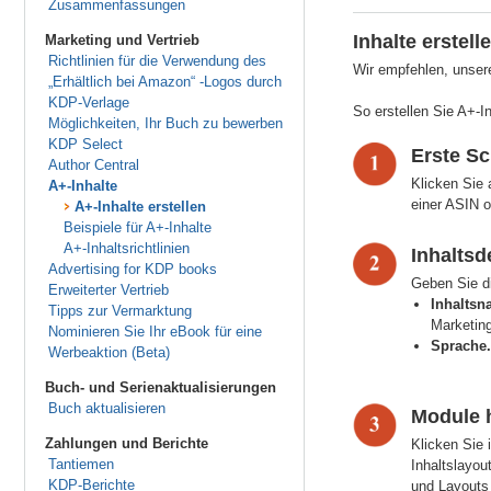
Zusammenfassungen
Inhalte erstell
Marketing und Vertrieb
Richtlinien für die Verwendung des
Wir empfehlen, unse
„Erhältlich bei Amazon“ -Logos durch
KDP-Verlage
So erstellen Sie A+-In
Möglichkeiten, Ihr Buch zu bewerben
KDP Select
Erste Sc
Author Central
Klicken Sie 
A+-Inhalte
einer ASIN 
A+-Inhalte erstellen
Beispiele für A+-Inhalte
A+-Inhaltsrichtlinien
Inhaltsd
Advertising for KDP books
Geben Sie di
Erweiterter Vertrieb
Inhaltsn
Tipps zur Vermarktung
Marketin
Nominieren Sie Ihr eBook für eine
Sprache.
Werbeaktion (Beta)
Buch- und Serienaktualisierungen
Buch aktualisieren
Module 
Zahlungen und Berichte
Klicken Sie 
Tantiemen
Inhaltslayou
KDP-Berichte
und Layouts