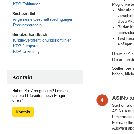
KDP-Zahlungen
Möglichkeite
Module n
Rechtsmittel
verschie
Allgemeine Geschäftsbedingungen
diese Akt
Programmregeln
Bilder h
hochzulad
Benutzerhandbuch
Text hin
Kindle-Veröffentlichungsrichtlinien
einfügen.
KDP Jumpstart
KDP University
Hinweis: Si
Diese Funkti
Stellen Sie 
haben, klick
Kontakt
Haben Sie Anregungen? Lassen
unsere Hilfeseiten noch Fragen
ASINs a
offen?
Suchen Sie 
ASINs aus Ih
Kontakt
Fehlermeldu
Formate Ihre
Auswahl abge