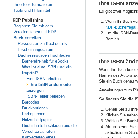
Ihre ISBN anz
Ihr eBook formatieren
Tools und Hilfsmittel
Es gibt zwei Möglichk
KDP Publishing
Wenn Ihr Buch ver
Beginnen Sie mit dem
KDP-Bücherregal
Veröffentlichen mit KDP
Um die ISBN-Detai
Buch erstellen
Bereich.
Ressourcen zu Buchdetails
Erscheinungsdatum
Buchressourcen hochladen
Ihre ISBN änd
Barrierefreiheit für eBooks
Was ist eine ISBN und ein
Wenn Ihr Buch bereits
Imprint?
Namen des Autors akt
Eine ISBN erhalten
Sie ein Buch genau wi
Ihre ISBN ändern oder
Anweisungen zum Rück
anzeigen
ISBN-Fehler beheben
So ändern Sie die IS
Barcodes
Druckoptionen
Gehen Sie zu Ih
Farboptionen
Klicken Sie neben
Holzschliffpapier
Wählen Sie
Buchi
Buchinhalte hochladen und die
Aktualisieren Sie
Vorschau aufrufen
aktualisieren Sie
Konvertieren eines