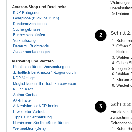
Widmungsseit
Amazon-Shop und Detailseite
übereinstim
KDP-Kategorien
für Dateien.
Leseprobe (Blick ins Buch)
Kundenrezensionen
Suchergebnisse
Schritt 
Bücher verknüpfen
Verkaufsränge
Rufen Sie
Daten zu Buchtrends
Öffnen S
Zusammenfassungen
klicken.
Wählen S
Marketing und Vertrieb
Geben Si
Richtlinien für die Verwendung des
Legen Sie
„Erhältlich bei Amazon“ -Logos durch
Wählen S
KDP-Verlage
Klicken S
Möglichkeiten, Ihr Buch zu bewerben
Wiederhol
KDP Select
Author Central
A+-Inhalte
Schritt 3
Advertising for KDP books
Erweiterter Vertrieb
Ein aktives 
Tipps zur Vermarktung
zu bestimmte
Nominieren Sie Ihr eBook für eine
Seitenanzahl
Werbeaktion (Beta)
Rufen Sie