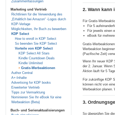
Zusammenfassungen
2. Wann kann 
Marketing und Vertrieb
Richtlinien für die Verwendung des
„Erhältlich bei Amazon“ -Logos durch
Für Gratis-Werbeakti
KDP-Verlage
Für 5 aufeinander
Möglichkeiten, Ihr Buch zu bewerben
Für jeweils einen 
KDP Select
eBook für mehrere
How to enroll in KDP Select
So beenden Sie KDP Select
Gratis-Werbeaktionen
Vorteile von KDP Select
Werbeaktion beginnen 
KDP Select All Stars
(Pazifische Zeit) ver
Kindle Countdown Deals
Wenn Ihr neuer KDP S
Kindle Unlimited
der 2. Januar. Wenn S
Gratis-Werbeaktionen
Aktion läuft für 5 Tag
Author Central
A+-Inhalte
Für zukünftige KDP S
Advertising for KDP books
können nicht von ein
Erweiterter Vertrieb
Werbeaktion planen. 
Tipps zur Vermarktung
Nominieren Sie Ihr eBook für eine
3. Ordnungsge
Werbeaktion (Beta)
Buch- und Serienaktualisierungen
So überprüfen Sie die