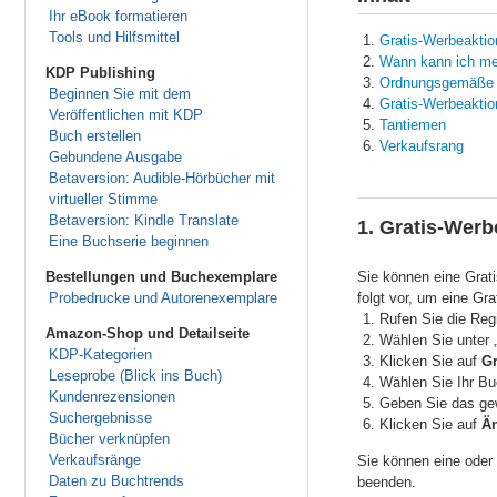
Ihr eBook formatieren
Tools und Hilfsmittel
Gratis-Werbeaktio
Wann kann ich me
KDP Publishing
Ordnungsgemäße A
Beginnen Sie mit dem
Gratis-Werbeakti
Veröffentlichen mit KDP
Tantiemen
Buch erstellen
Verkaufsrang
Gebundene Ausgabe
Betaversion: Audible-Hörbücher mit
virtueller Stimme
Betaversion: Kindle Translate
1. Gratis-Werb
Eine Buchserie beginnen
Bestellungen und Buchexemplare
Sie können eine Grati
Probedrucke und Autorenexemplare
folgt vor, um eine Gr
Rufen Sie die Reg
Amazon-Shop und Detailseite
Wählen Sie unter 
KDP-Kategorien
Klicken Sie auf
Gr
Leseprobe (Blick ins Buch)
Wählen Sie Ihr Bu
Kundenrezensionen
Geben Sie das gew
Suchergebnisse
Klicken Sie auf
Ä
Bücher verknüpfen
Verkaufsränge
Sie können eine oder
Daten zu Buchtrends
beenden.