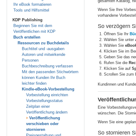
gesamten Katalog, ni
Ihr eBook formatieren
Wenn Sie Ihre Vorbest
Tools und Hilfsmittel
vorhandene Vorbestel
KDP Publishing
So verzögern Si
Beginnen Sie mit dem
Veröffentlichen mit KDP
Öffnen Sie Ihr
Büc
Buch erstellen
Wählen Sie unter
Ressourcen zu Buchdetails
Wählen Sie
eBook
Buchtitel und -ausgaben
Klicken Sie im Be
Autoren und mitwirkende
Geben Sie das ne
Personen
Rufen Sie die
Rec
Buchbeschreibung verfassen
Klicken Sie auf
Sp
Mit den passenden Stichwörtern
Scrollen Sie zum 
können Kunden Ihr Buch
leichter finden
Kundinnen und Kunden,
Kindle-eBook-Vorbestellung
Vorbestellung einrichten
Veröffentlichu
Vorbestellungsstatus
Zeitplan einer
Eine Vorbestellungsve
Veröffentlichung ändern
wünschen. Die Stornie
Veröffentlichung
Wenn Sie eine geplant
verschieben oder
stornieren
So stornieren S
Preisgestaltung und