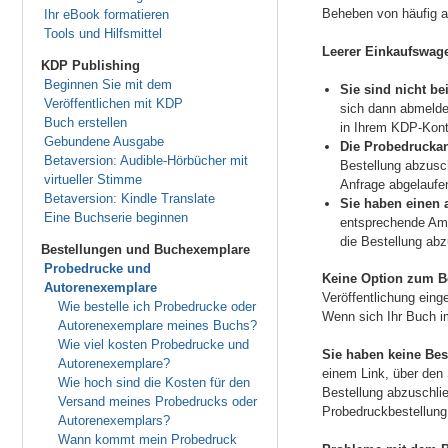
Beheben von häufig a
Ihr eBook formatieren
Tools und Hilfsmittel
Leerer Einkaufswag
KDP Publishing
Beginnen Sie mit dem
Sie sind nicht b
Veröffentlichen mit KDP
sich dann abmelden
Buch erstellen
in Ihrem KDP-Kon
Gebundene Ausgabe
Die Probedruckan
Betaversion: Audible-Hörbücher mit
Bestellung abzusch
virtueller Stimme
Anfrage abgelaufe
Betaversion: Kindle Translate
Sie haben einen 
Eine Buchserie beginnen
entsprechende Am
die Bestellung abz
Bestellungen und Buchexemplare
Probedrucke und
Keine Option zum Be
Autorenexemplare
Veröffentlichung eing
Wie bestelle ich Probedrucke oder
Wenn sich Ihr Buch 
Autorenexemplare meines Buchs?
Wie viel kosten Probedrucke und
Sie haben keine Bes
Autorenexemplare?
einem Link, über den
Wie hoch sind die Kosten für den
Bestellung abzuschlie
Versand meines Probedrucks oder
Probedruckbestellung
Autorenexemplars?
Wann kommt mein Probedruck