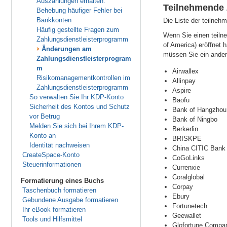
Auszahlungen erhalten.
Teilnehmende 
Behebung häufiger Fehler bei
Bankkonten
Die Liste der teilneh
Häufig gestellte Fragen zum
Wenn Sie einen teiln
Zahlungsdienstleisterprogramm
of America) eröffnet 
Änderungen am
müssen Sie ein ander
Zahlungsdienstleisterprogram
m
Airwallex
Risikomanagementkontrollen im
Allinpay
Zahlungsdienstleisterprogramm
Aspire
So verwalten Sie Ihr KDP-Konto
Baofu
Sicherheit des Kontos und Schutz
Bank of Hangzhou
vor Betrug
Bank of Ningbo
Melden Sie sich bei Ihrem KDP-
Berkerlin
Konto an
BRISKPE
Identität nachweisen
China CITIC Bank
CreateSpace-Konto
CoGoLinks
Steuerinformationen
Currenxie
Coralglobal
Formatierung eines Buchs
Corpay
Taschenbuch formatieren
Ebury
Gebundene Ausgabe formatieren
Fortunetech
Ihr eBook formatieren
Geewallet
Tools und Hilfsmittel
Glofortune Compan