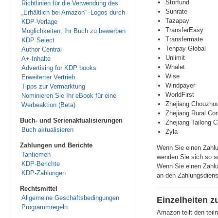
Storfund
Richtlinien für die Verwendung des
Sunrate
„Erhältlich bei Amazon“ -Logos durch
Tazapay
KDP-Verlage
TransferEasy
Möglichkeiten, Ihr Buch zu bewerben
Transfermate
KDP Select
Tenpay Global
Author Central
Unlimit
A+-Inhalte
Whalet
Advertising for KDP books
Wise
Erweiterter Vertrieb
Windpayer
Tipps zur Vermarktung
WorldFirst
Nominieren Sie Ihr eBook für eine
Zhejiang Chouzho
Werbeaktion (Beta)
Zhejiang Rural Co
Buch- und Serienaktualisierungen
Zhejiang Tailong 
Buch aktualisieren
Zyla
Zahlungen und Berichte
Wenn Sie einen Zahlun
Tantiemen
wenden Sie sich so s
KDP-Berichte
Wenn Sie einen Zahlu
KDP-Zahlungen
an den Zahlungsdiens
Rechtsmittel
Allgemeine Geschäftsbedingungen
Einzelheiten 
Programmregeln
Amazon teilt den teil